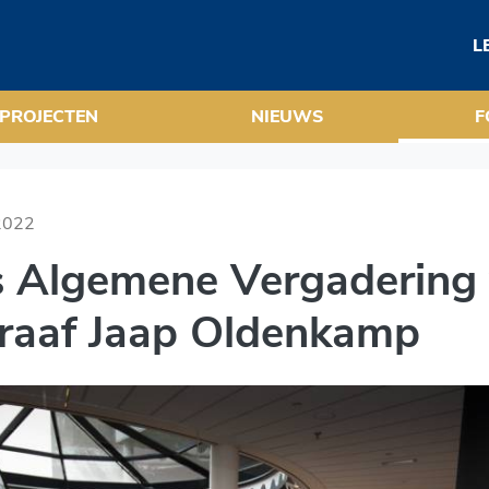
ering van Fotograaf Ja
L
PROJECTEN
NIEUWS
F
2022
s Algemene Vergadering
raaf Jaap Oldenkamp