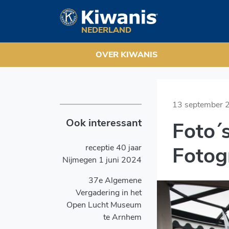
Foto´s Algemene Vergad
Navigation
NEDERLAND
OVER KIWANIS
13 september 
Ook interessant
Foto´
receptie 40 jaar
Fotog
Nijmegen 1 juni 2024
37e Algemene
Vergadering in het
Open Lucht Museum
te Arnhem