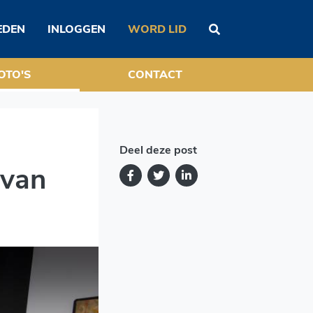
ap Oldenkamp
EDEN
INLOGGEN
WORD LID
OTO'S
CONTACT
Deel deze post
 van