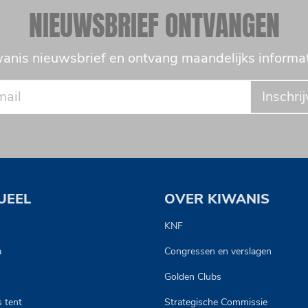
NIEUWSBRIEF ONTVANGEN
anis nieuwsbrief en ontvang maandelijks informat
Inschri
UEEL
OVER KIWANIS
s
KNF
a
Congressen en verslagen
Golden Clubs
 tent
Strategische Commissie