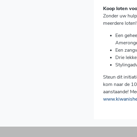
Koop loten voo
Zonder uw hulp
meerdere loten!
Een geheel
Amerong
Een zangw
Drie lekk
Stylingad
Steun dit initia
kom naar de 10
aanstaande! Mee
www.kiwanishe