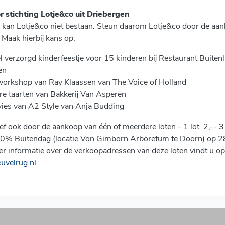
r stichting Lotje&co uit Driebergen
 kan Lotje&co niet bestaan. Steun daarom Lotje&co door de aan
 Maak hierbij kans op:
 verzorgd kinderfeestje voor 15 kinderen bij Restaurant Buitenl
en
orkshop van Ray Klaassen van The Voice of Holland
ere taarten van Bakkerij Van Asperen
vies van A2 Style van Anja Budding
tief ook door de aankoop van één of meerdere loten - 1 lot  2,-- 3 l
0% Buitendag (locatie Von Gimborn Arboretum te Doorn) op 2
r informatie over de verkoopadressen van deze loten vindt u op
uvelrug.nl