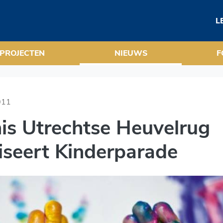
lrug organiseert Kinder
L
PROJECTEN
NIEUWS
F
011
is Utrechtse Heuvelrug
iseert Kinderparade