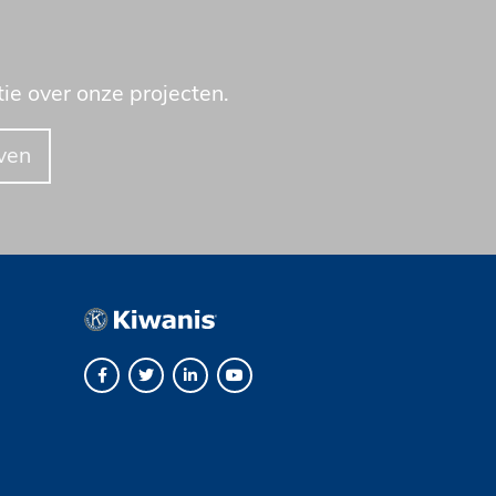
ie over onze projecten.
jven