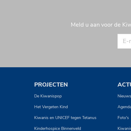
Meld u aan voor de Kiw
PROJECTEN
ACT
De Kiwanispop
Nieuw
Het Vergeten Kind
Agend
Kiwanis en UNICEF tegen Tetanus
Foto's
Kinderhospice Binnenveld
Kiwanis