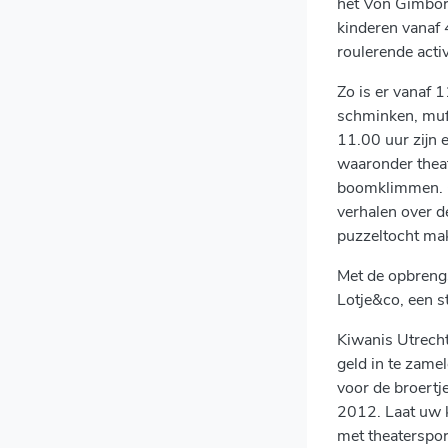
het Von Gimbor
kinderen vanaf 4
roulerende acti
Zo is er vanaf 1
schminken, muff
11.00 uur zijn 
waaronder thea
boomklimmen. Op
verhalen over 
puzzeltocht ma
Met de opbrengs
Lotje&co, een s
Kiwanis Utrech
geld in te zame
voor de broertj
2012. Laat uw 
met theatersport