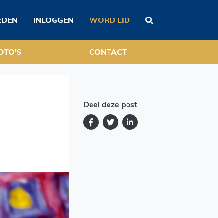
parade
EDEN
INLOGGEN
WORD LID
OTO'S
CONTACT
Deel deze post