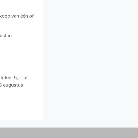
koop van één of
ust in
oten  5,-- of
8 augustus