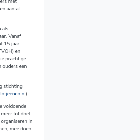
ders met
een aantal
n als
aar. Vanaf
t 15 jaar,
(TVOH) en
ie prachtige
n ouders een
 stichting
otjeenco.nl
).
de voldoende
 meer tot doel
 organiseren in
mmen, mee doen