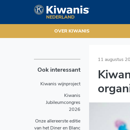
Kiwanis Utrechtse Heuve
Navigation
NEDERLAND
OVER KIWANIS
11 augustus 2
Ook interessant
Kiwan
Kiwanis wijnproject
organ
Kiwanis
Jubileumcongres
2026
Onze allereerste editie
van het Diner en Blanc