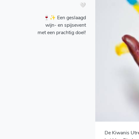
🤍
🍷✨ Een geslaagd
wijn- en spijsevent
met een prachtig doel!
De Kiwanis Utr