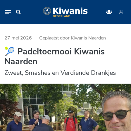
Padeltoernooi Kiwanis Naarden
Navigation
NEDERLAND
27 mei 2026
Geplaatst door Kiwanis Naarden
🎾 Padeltoernooi Kiwanis
Naarden
Zweet, Smashes en Verdiende Drankjes